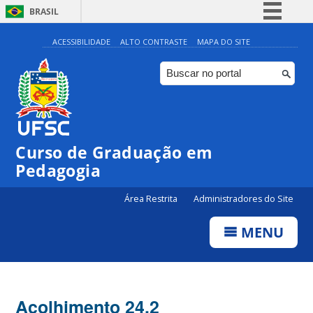
BRASIL
Simplifique!
ACESSIBILIDADE
ALTO CONTRASTE
MAPA DO SITE
Comunica BR
Participe
Acesso à informação
Legislação
Curso de Graduação em
Canais
Pedagogia
Área Restrita
Administradores do Site
MENU
Acolhimento 24.2