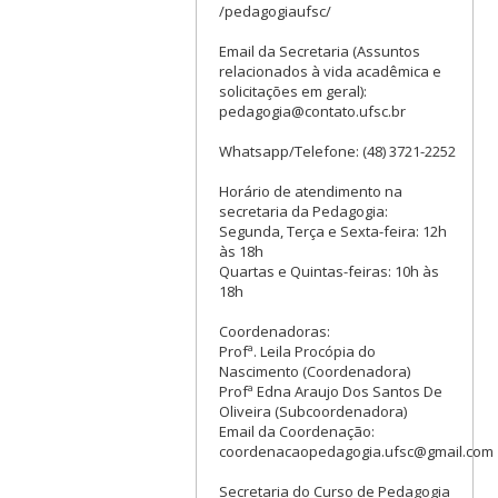
/pedagogiaufsc/
Email da Secretaria (Assuntos
relacionados à vida acadêmica e
solicitações em geral):
pedagogia@contato.ufsc.br
Whatsapp/Telefone: (48) 3721-2252
Horário de atendimento na
secretaria da Pedagogia:
Segunda, Terça e Sexta-feira: 12h
às 18h
Quartas e Quintas-feiras: 10h às
18h
Coordenadoras:
Profª. Leila Procópia do
Nascimento (Coordenadora)
Profª Edna Araujo Dos Santos De
Oliveira (Subcoordenadora)
Email da Coordenação:
coordenacaopedagogia.ufsc@gmail.com
Secretaria do Curso de Pedagogia