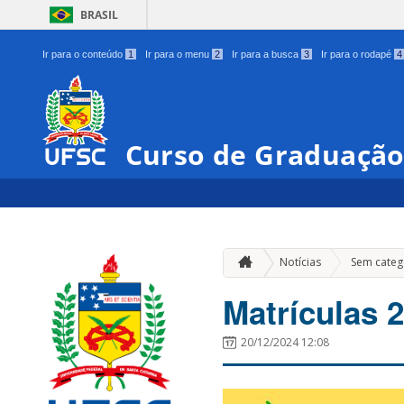
BRASIL
Ir para o conteúdo
1
Ir para o menu
2
Ir para a busca
3
Ir para o rodapé
4
Curso de Graduação
Notícias
Sem categ
Matrículas 2
20/12/2024 12:08