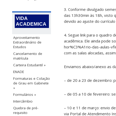
3. Conforme divulgado semest
das 13h30min às 18h, visto 
VIDA
devido ao ajuste do currícul
ACADEMICA
4. Segue link para o quadro d
Aproveitamento
acadêmica. Ele ainda pode so
Extraordinário de
hor%C3%A1rio-das-aulas-vfina
Estudos
com as salas alocadas, assim
Cancelamento de
matrícula
Carteira Estudantil »
Enviamos abaixo/anexo as da
ENADE
Formaturas e Colação
– de 20 a 23 de dezembro: pr
de Grau em Gabinete
»
– de 05 a 10 de fevereiro: se
Formulários »
Intercâmbio
– 10 e 11 de março: envio de
Quebra de pré-
requisito
via Portal de Atendimento Inst