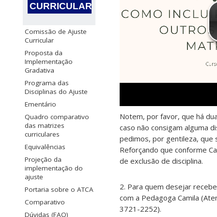
CURRICULAR
Comissão de Ajuste
Curricular
Proposta da
Implementação
Gradativa
Programa das
Disciplinas do Ajuste
Ementário
Notem, por favor, que há dua
Quadro comparativo
das matrizes
caso não consigam alguma disc
curriculares
pedimos, por gentileza, que 
Equivalências
Reforçando que conforme Cal
Projeção da
de exclusão de disciplina.
implementação do
ajuste
2. Para quem desejar receber
Portaria sobre o ATCA
com a Pedagoga Camila (Ate
Comparativo
3721-2252).
Dúvidas (FAQ)