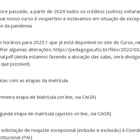
re passado, a partir de 2024 todos os créditos (soltos) voltara
que nosso curso é vespertino e estávamos em situação de excep
o e da pandemia.
e horários para 2025.1 que já está disponível no site do Curso, n
frer algumas alterações: https://pedagogia.ufsc.br/files/2022/
l.pdf (Ainda estamos fazendo a alocação das salas, será divulg
 que possível).
tas com as etapas da matrícula.
imeira etapa de Matrícula (on line, via CAGR)
gunda etapa de matrícula (ajustes on line, via CAGR)
 solicitação de reajuste excepcional (inclusão e exclusão) à Coor
itucional (PAI).