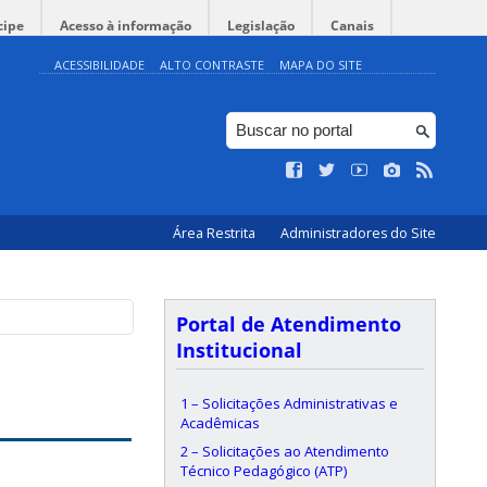
cipe
Acesso à informação
Legislação
Canais
ACESSIBILIDADE
ALTO CONTRASTE
MAPA DO SITE
Área Restrita
Administradores do Site
Portal de Atendimento
Institucional
1 – Solicitações Administrativas e
Acadêmicas
2 – Solicitações ao Atendimento
Técnico Pedagógico (ATP)