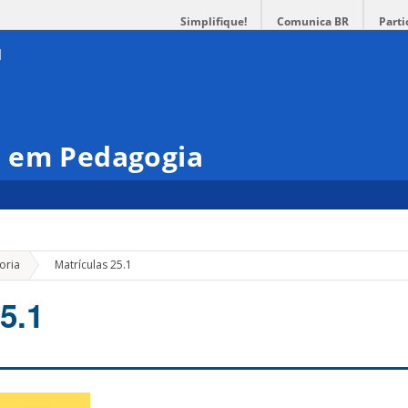
Simplifique!
Comunica BR
Parti
 em Pedagogia
»
oria
Matrículas 25.1
5.1