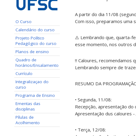
A partir do dia 11/08 (segun
Com isso, preparamos uma se
O Curso
Calendário do curso
⚠️ Lembrando que, quarta-fei
Projeto Político
Pedagógico do curso
esse momento, nos outros di
Planos de ensino
Quadro de
‼️ Caloures, recomendamos 
horários/Ensalamento
Lembrando sempre de trazer
Currículo
Integralizaçao do
RESUMO DA PROGRAMAÇÃO
curso
Programa de Ensino
• Segunda, 11/08:
Ementas das
Recepção, apresentação do cu
disciplinas
Apresentação dus caloures -
Pílulas de
Acolhimento
• Terça, 12/08: