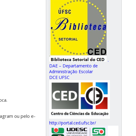
.
DAE – Departamento de
Administração Escolar
DCE UFSC
oca.
agram ou pelo e-
http://portal.ced.ufsc.br/