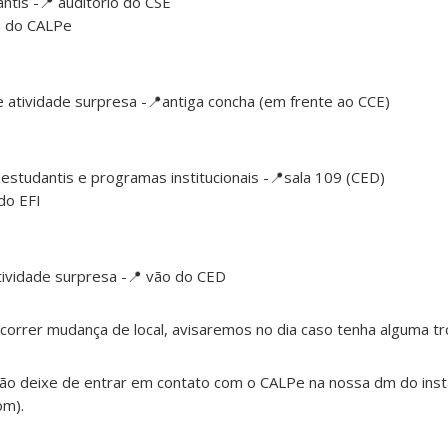
ntis -📍 auditório do CSE
la do CALPe
e atividade surpresa -📍antiga concha (em frente ao CCE)
studantis e programas institucionais -📍sala 109 (CED)
do EFI
tividade surpresa -📍 vão do CED
correr mudança de local, avisaremos no dia caso tenha alguma tr
ão deixe de entrar em contato com o CALPe na nossa dm do inst
om).