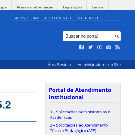
cipe
Acesso à informação
Legislação
Canais
ACESSIBILIDADE
ALTO CONTRASTE
MAPA DO SITE
Área Restrita
Administradores do Site
Portal de Atendimento
Institucional
.2
1 – Solicitações Administrativas e
Acadêmicas
2 – Solicitações ao Atendimento
Técnico Pedagógico (ATP)