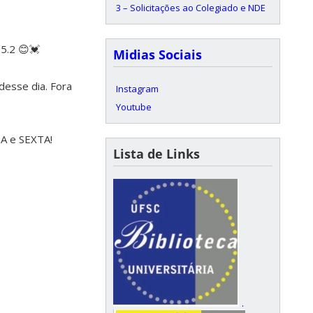
3 – Solicitações ao Colegiado e NDE
5.2 😊💓
Midias Sociais
desse dia. Fora
Instagram
Youtube
A e SEXTA!
Lista de Links
.