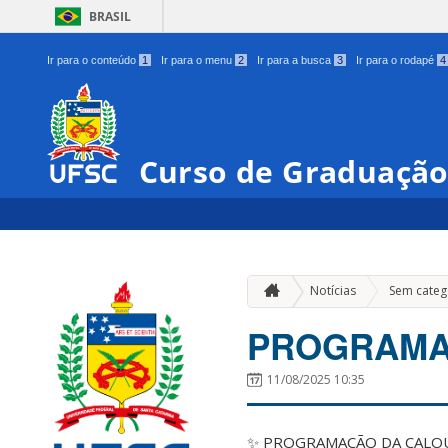
BRASIL
Ir para o conteúdo
1
Ir para o menu
2
Ir para a busca
3
Ir para o rodapé
4
Curso de Graduação
Notícias
Sem categ
PROGRAMAÇ
11/08/2025 10:35
✨ PROGRAMAÇÃO DA CALOU