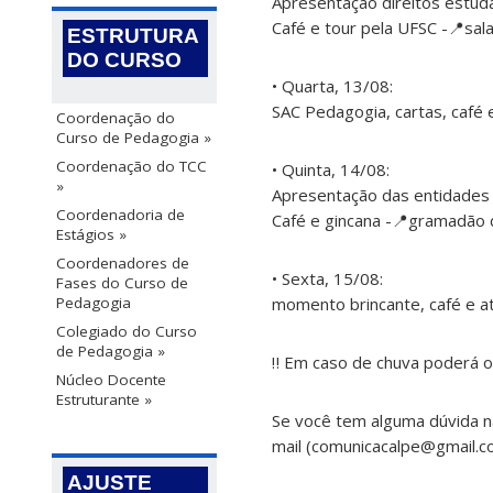
Apresentação direitos estuda
Café e tour pela UFSC -📍sa
ESTRUTURA
DO CURSO
• Quarta, 13/08:
SAC Pedagogia, cartas, café 
Coordenação do
Curso de Pedagogia »
Coordenação do TCC
• Quinta, 14/08:
»
Apresentação das entidades e
Coordenadoria de
Café e gincana -📍gramadão 
Estágios »
Coordenadores de
• Sexta, 15/08:
Fases do Curso de
Pedagogia
momento brincante, café e a
Colegiado do Curso
de Pedagogia »
‼️ Em caso de chuva poderá o
Núcleo Docente
Estruturante »
Se você tem alguma dúvida n
mail (comunicacalpe@gmail.c
AJUSTE