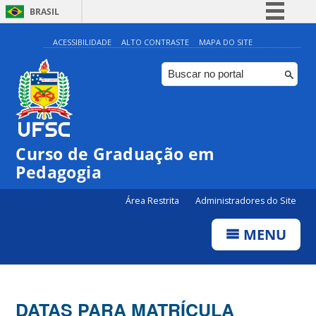
BRASIL
Simplifique!
ACESSIBILIDADE
ALTO CONTRASTE
MAPA DO SITE
Comunica BR
Participe
Acesso à informação
Legislação
Curso de Graduação em
Canais
Pedagogia
Área Restrita
Administradores do Site
MENU
DATAS PARA MATRÍCULA