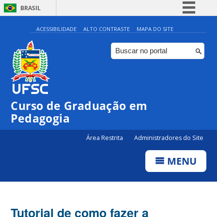
BRASIL
Simplifique!
ACESSIBILIDADE
ALTO CONTRASTE
MAPA DO SITE
Comunica BR
Participe
Acesso à informação
Legislação
Curso de Graduação em
Canais
Pedagogia
Área Restrita
Administradores do Site
MENU
Tutorial de como fazer a