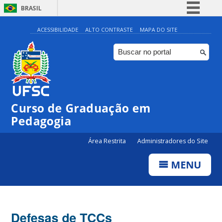
BRASIL
Simplifique!
ACESSIBILIDADE
ALTO CONTRASTE
MAPA DO SITE
Comunica BR
Participe
Acesso à informação
Legislação
Curso de Graduação em
Canais
Pedagogia
Área Restrita
Administradores do Site
MENU
Defesas de TCCs