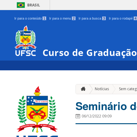
BRASIL
Ir para o conteúdo
1
Ir para o menu
2
Ir para a busca
3
Ir para o rodapé
4
Curso de Graduação
Notícias
Sem categ
Seminário d
06/12/2022 09:09