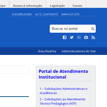
cipe
Acesso à informação
Legislação
Canais
ACESSIBILIDADE
ALTO CONTRASTE
MAPA DO SITE
Área Restrita
Administradores do Site
Portal de Atendimento
Institucional
1 – Solicitações Administrativas e
Acadêmicas
2 – Solicitações ao Atendimento
Técnico Pedagógico (ATP)