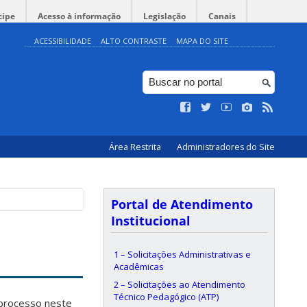
cipe
Acesso à informação
Legislação
Canais
ACESSIBILIDADE
ALTO CONTRASTE
MAPA DO SITE
Área Restrita
Administradores do Site
Portal de Atendimento
Institucional
1 – Solicitações Administrativas e
Acadêmicas
2 – Solicitações ao Atendimento
Técnico Pedagógico (ATP)
 processo neste