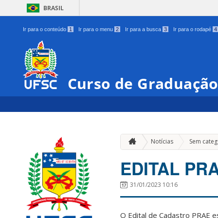
BRASIL
Ir para o conteúdo
1
Ir para o menu
2
Ir para a busca
3
Ir para o rodapé
4
Curso de Graduação
Notícias
Sem categ
EDITAL PRA
31/01/2023 10:16
O Edital de Cadastro PRAE e