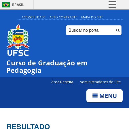
BRASIL
Simplifique!
ACESSIBILIDADE
ALTO CONTRASTE
MAPA DO SITE
Comunica BR
Participe
Acesso à informação
Legislação
Curso de Graduação em
Canais
Pedagogia
Área Restrita
Administradores do Site
MENU
RESULTADO