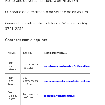
No horário de verão, funcionará de 7h às 13h.
O horário de atendimento do Setor é de 8h às 17h.
Canais de atendimento: Telefone e Whatsapp: (48)
3721-2252
Contatos com a equipe:
NOME:
CARGO:
E-MAIL INDIVIDUAL:
TELEFO
Profª
Coordenadora
(48) 37
Ilana
coordenacaopedagogia.ufsc@gmail.com
do Curso
3556
Laterman
Profª
Vice
(48) 37
Edna
Coordenadora
coordenacaopedagogia.ufsc@gmail.com
3556
Araújo
do Curso
Ana
TAE Secretaria
(48) 37
Paula do
pedagogia@contato.ufsc.br
do Curso
3576
Santos