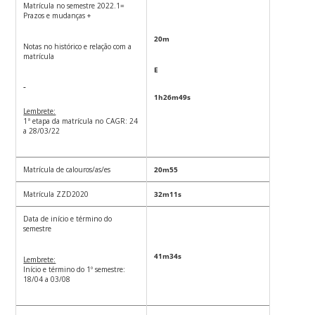
Matrícula no semestre 2022.1=
Prazos e mudanças +
20m
Notas no histórico e relação com a
matrícula
E
1h26m49s
Lembrete:
1ª etapa da matrícula no CAGR: 24
a 28/03/22
Matrícula de calouros/as/es
20m55
Matrícula ZZD2020
32m11s
Data de início e término do
semestre
41m34s
Lembrete:
Início e término do 1º semestre:
18/04 a 03/08