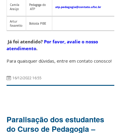
(48) 37
Camila
Pedagoga do
atp.pedagogia@contato.ufsc.br
2252
Araújo
ATP
(Whatsa
Artur
(48) 37
Bolsista PIBE
Favaretto
3576
Já foi atendido?
Por favor, avalie o nosso
atendimento
.
Para quaisquer dúvidas, entre em contato conosco!
16/12/2022 16:55
Paralisação dos estudantes
do Curso de Pedagogia –