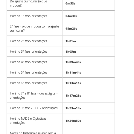
Do ajuste curricular (o que
6m53s
mudou?)
Horário 1ª fase- orientações
54m30s
2ª fase – o que mudou com o ajuste
48m26s
curricular?
Horário 2ª fase- orientações
1h01m
Horário 3ª fase- orientações
1h05m
Horário 4ª fase- orientações
1h09m40s
Horário 5ª fase- orientações
1h11m44s
Horário 6ª fase- orientações
1h13m11s
Horário 7ª e 8ª fase – dos estágios –
1h17m28s
orientações
Horário 9ª fase – TCC – orientações
1h23m18s
Horário NADE e Optativas-
1h24m50s
orientações
Notas no histórico e relação com a