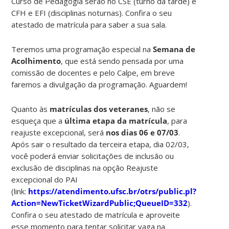
Curso de Pedagogia serão no CSE (turno da tarde) e
CFH e EFI (disciplinas noturnas). Confira o seu
atestado de matrícula para saber a sua sala.
Teremos uma programação especial na
Semana de
Acolhimento
, que está sendo pensada por uma
comissão de docentes e pelo Calpe, em breve
faremos a divulgação da programação. Aguardem!
Quanto às
matrículas dos veteranes
, não se
esqueça que a
última etapa da matrícula
, para
reajuste excepcional, será
nos dias 06 e 07/03
.
Após sair o resultado da terceira etapa, dia 02/03,
você poderá enviar solicitações de inclusão ou
exclusão de disciplinas na opção Reajuste
excepcional do PAI
(link:
https://atendimento.ufsc.br/otrs/public.pl?
Action=NewTicketWizardPublic;QueueID=332
).
Confira o seu atestado de matrícula e aproveite
esse momento para tentar solicitar vaga na