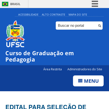
BRASIL
Simplifique!
ACESSIBILIDADE
ALTO CONTRASTE
MAPA DO SITE
Comunica BR
Participe
Acesso à informação
Legislação
Curso de Graduação em
Canais
Pedagogia
Área Restrita
Administradores do Site
MENU
EDITAL PARA SELEÇÃO DE